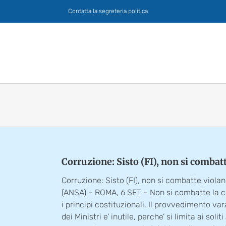
Salta
Contatta la segreteria politica
al
contenuto
Corruzione: Sisto (FI), non si combat
Corruzione: Sisto (FI), non si combatte viola
(ANSA) – ROMA, 6 SET – Non si combatte la c
i principi costituzionali. Il provvedimento var
dei Ministri e’ inutile, perche’ si limita ai solit