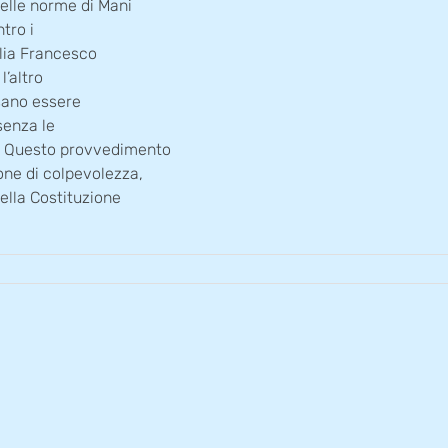
delle norme di Mani
tro i
talia Francesco
l’altro
sano essere
senza le
. Questo provvedimento
one di colpevolezza,
della Costituzione