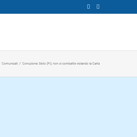
X
Facebook
Comunicati
Corruzione: Sisto (FI), non si combatte violando la Carta