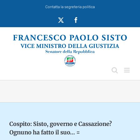
Salta
Contatta la segreteria politica
al
contenuto
X
Facebook
Cospito: Sisto, governo e Cassazione?
Ognuno ha fatto il suo… =