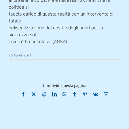
allontana la colpa. Ma è necessario che anche la
politica si
faccia carico di questa realtà con un intervento di
totale
defiscalizzazione dei costi e degli oneri per la
sicurezza sul
lavoro”, ha concluso. (ANSA).
26 Aprile 2021
Condividi questa pagina
Facebook
X
Reddit
LinkedIn
WhatsApp
Tumblr
Pinterest
Vk
Email