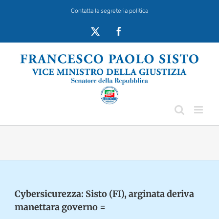
Salta
Contatta la segreteria politica
al
contenuto
X
Facebook
Cybersicurezza: Sisto (FI), arginata deriva
manettara governo =