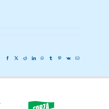
Facebook
X
Reddit
LinkedIn
WhatsApp
Tumblr
Pinterest
Vk
Email
o