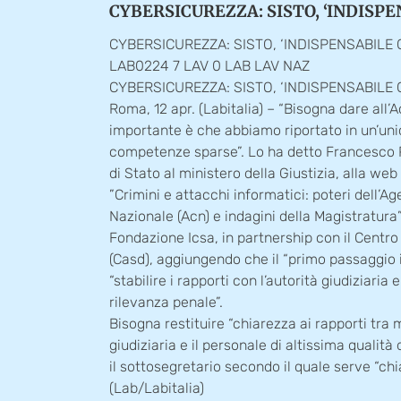
CYBERSICUREZZA: SISTO, ‘INDISPE
CYBERSICUREZZA: SISTO, ‘INDISPENSABILE C
LAB0224 7 LAV 0 LAB LAV NAZ
CYBERSICUREZZA: SISTO, ‘INDISPENSABILE C
Roma, 12 apr. (Labitalia) – “Bisogna dare all’A
importante è che abbiamo riportato in un’unic
competenze sparse”. Lo ha detto Francesco P
di Stato al ministero della Giustizia, alla web
”Crimini e attacchi informatici: poteri dell’
Nazionale (Acn) e indagini della Magistratura
Fondazione Icsa, in partnership con il Centro 
(Casd), aggiungendo che il “primo passaggio 
“stabilire i rapporti con l’autorità giudiziaria e
rilevanza penale”.
Bisogna restituire “chiarezza ai rapporti tra 
giudiziaria e il personale di altissima qualità 
il sottosegretario secondo il quale serve “ch
(Lab/Labitalia)