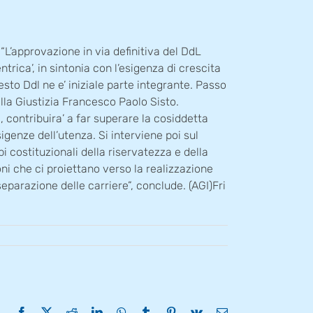
“L’approvazione in via definitiva del DdL
rica’, in sintonia con l’esigenza di crescita
sto Ddl ne e’ iniziale parte integrante. Passo
alla Giustizia Francesco Paolo Sisto.
a, contribuira’ a far superare la cosiddetta
genze dell’utenza. Si interviene poi sul
ipi costituzionali della riservatezza e della
ni che ci proiettano verso la realizzazione
eparazione delle carriere”, conclude. (AGI)Fri
Facebook
X
Reddit
LinkedIn
WhatsApp
Tumblr
Pinterest
Vk
Email