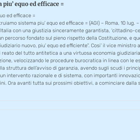
 piu’ equo ed efficace =
uo ed efficace =
ruiamo sistema piu’ equo ed efficace = (AGI) – Roma, 10 lug. – 
alia con una giustizia sinceramente garantista, ‘cittadino-cent
 percorso fondato sul pieno rispetto della Costituzione, e que
ziario nuovo, piu’ equo ed efficiente”. Cosi’ il vice ministro 
 di reato del tutto antitetica a una virtuosa economia giudiziari
zione, velocizzando le procedure burocratica in linea con le esi
ulla struttura dell’avviso di garanzia, avendo sugli scudi i princ
 un intervento razionale e di sistema, con importanti innovazio
i. Ora avanti tutta sui prossimi obiettivi, a cominciare dalla s