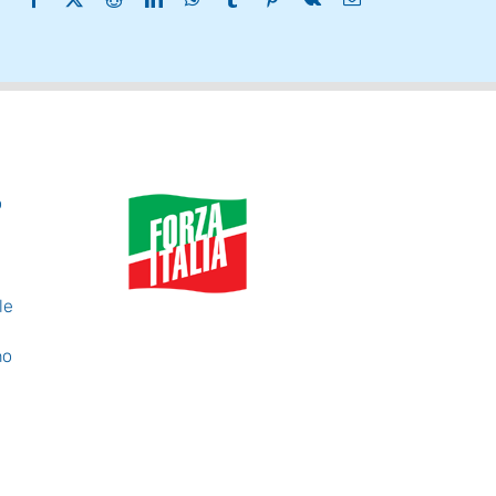
o
le
no