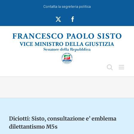
Salta
Contatta la segreteria politica
al
contenuto
X
Facebook
Diciotti: Sisto, consultazione e’ emblema
dilettantismo M5s