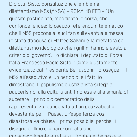
Diciotti: Sisto, consultazione e’ emblema
dilettantismo M5s (ANSA) – ROMA, 18 FEB – “Un
quesito pasticciato, modificato in corsa, che
confonde le idee: lo pseudo referendum telematico
che il M5S propone ai suoi fan sull’eventuale messa
in stato d’accusa di Matteo Salvini e’ la metafora del
dilettantismo ideologico che i grillini hanno elevato a
criterio di governo”. Lo dichiara il deputato di Forza
Italia Francesco Paolo Sisto. “Come giustamente
evidenziato dal Presidente Berlusconi – prosegue – il
M5S all’esecutivo e’ un pericolo, e i fatti lo
dimostrano. Il populismo giustizialista si lega al
pauperismo, alla cultura anti impresa e alla smania di
superare il principio democratico della
rappresentanza, dando vita ad un guazzabuglio
devastante per il Paese. Un’esperienza cosi’
disastrosa va chiusa il prima possibile, perche’ il
disegno grillino e’ chiaro: un’Italia che
consapevolmente arretra sul fronte del benessere,