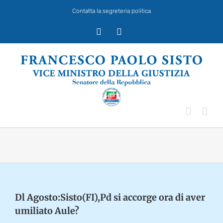
Salta
Contatta la segreteria politica
al
contenuto
X
Facebook
Dl Agosto:Sisto(FI),Pd si accorge ora di aver
umiliato Aule?