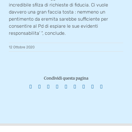
incredibile sfilza di richieste di fiducia. Ci vuole
davvero una gran faccia tosta : nemmeno un
pentimento da eremita sarebbe sufficiente per
consentire al Pd di espiare le sue evidenti
responsabilita’ “, conclude.
12 Ottobre 2020
Condividi questa pagina
Facebook
X
Reddit
LinkedIn
WhatsApp
Tumblr
Pinterest
Vk
Email