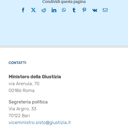
Condividi questa pagina
Facebook
X
Reddit
LinkedIn
WhatsApp
Tumblr
Pinterest
Vk
Email
CONTATTI
Ministero della Giustizia
via Arenula, 70
00186 Roma
Segreteria politica
Via Argiro, 33
70122 Bari
viceministro.sisto@giustizia.it