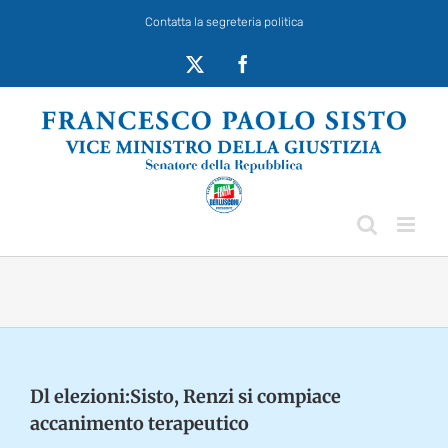
Salta
Contatta la segreteria politica
al
contenuto
X
Facebook
Dl elezioni:Sisto, Renzi si compiace
accanimento terapeutico