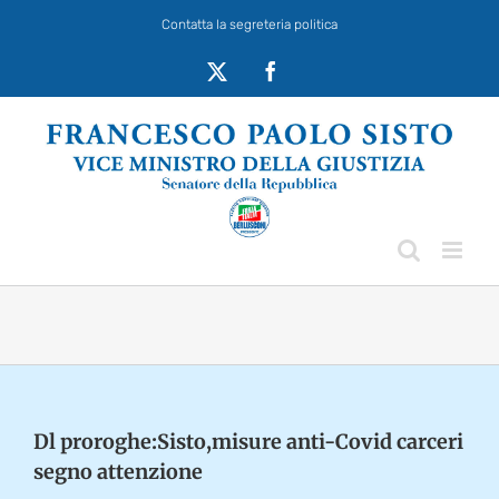
Salta
Contatta la segreteria politica
al
contenuto
X
Facebook
Dl proroghe:Sisto,misure anti-Covid carceri
segno attenzione