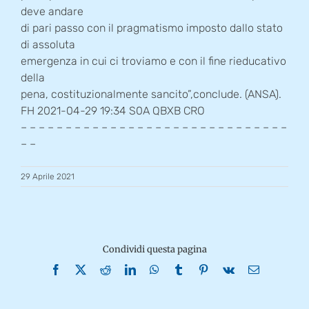
deve andare
di pari passo con il pragmatismo imposto dallo stato
di assoluta
emergenza in cui ci troviamo e con il fine rieducativo
della
pena, costituzionalmente sancito”,conclude. (ANSA).
FH 2021-04-29 19:34 S0A QBXB CRO
– – – – – – – – – – – – – – – – – – – – – – – – – – – – – –
– –
29 Aprile 2021
Condividi questa pagina
Facebook
X
Reddit
LinkedIn
WhatsApp
Tumblr
Pinterest
Vk
Email