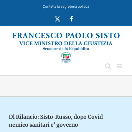
Salta
Contatta la segreteria politica
al
contenuto
X
Facebook
Dl Rilancio: Sisto-Russo, dopo Covid
nemico sanitari e’ governo