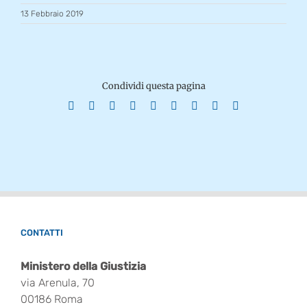
13 Febbraio 2019
Condividi questa pagina
Facebook
X
Reddit
LinkedIn
WhatsApp
Tumblr
Pinterest
Vk
Email
CONTATTI
Ministero della Giustizia
via Arenula, 70
00186 Roma