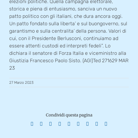
elezioni politiche. Quella campagna elettorale,
storica e piena di entusiasmo, sanciva un nuovo
patto politico con gli italiani, che dura ancora oggi.
Un patto fondato sulla liberta’ e sul buongoverno, sul
garantismo e sulla centralita’ della persona. Valori di
cui, con il Presidente Berlusconi, continuiamo ad
essere attenti custodi ed interpreti fedeli”. Lo
dichiara il senatore di Forza Italia e viceministro alla
Giustizia Francesco Paolo Sisto. (AGI)Ted 271629 MAR
23
27 Marzo 2023
Condividi questa pagina
Facebook
X
Reddit
LinkedIn
WhatsApp
Tumblr
Pinterest
Vk
Email