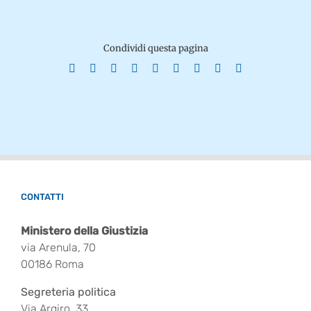
Condividi questa pagina
Facebook
X
Reddit
LinkedIn
WhatsApp
Tumblr
Pinterest
Vk
Email
CONTATTI
Ministero della Giustizia
via Arenula, 70
00186 Roma
Segreteria politica
Via Argiro, 33