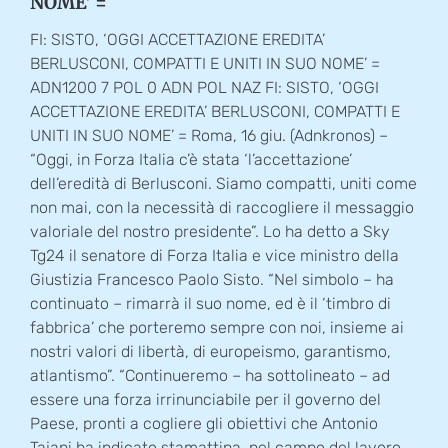
NOME’ =
FI: SISTO, ‘OGGI ACCETTAZIONE EREDITA’
BERLUSCONI, COMPATTI E UNITI IN SUO NOME’ =
ADN1200 7 POL 0 ADN POL NAZ FI: SISTO, ‘OGGI
ACCETTAZIONE EREDITA’ BERLUSCONI, COMPATTI E
UNITI IN SUO NOME’ = Roma, 16 giu. (Adnkronos) –
“Oggi, in Forza Italia c’è stata ‘l’accettazione’
dell’eredità di Berlusconi. Siamo compatti, uniti come
non mai, con la necessità di raccogliere il messaggio
valoriale del nostro presidente”. Lo ha detto a Sky
Tg24 il senatore di Forza Italia e vice ministro della
Giustizia Francesco Paolo Sisto. “Nel simbolo – ha
continuato – rimarrà il suo nome, ed è il ‘timbro di
fabbrica’ che porteremo sempre con noi, insieme ai
nostri valori di libertà, di europeismo, garantismo,
atlantismo”. “Continueremo – ha sottolineato – ad
essere una forza irrinunciabile per il governo del
Paese, pronti a cogliere gli obiettivi che Antonio
Tajani ha indicato stamattina, nel campo del lavoro,