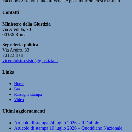
Facebook
X
Reddit
LinkedIn
WhatsApp
Tumblr
Pinterest
Vk
Email
Contatti
Ministero della Giustizia
via Arenula, 70
00186 Roma
Segreteria politica
Via Argiro, 33
70122 Bari
viceministro.sisto@giustizia.it
Links
Home
Bio
Rassegna stampa
Video
Ultimi aggiornamenti
Articolo di stampa 24 luglio 2026 – Il Dubbio
Articolo di stampa 19 luglio 2026 – Quotidiano Nazionale