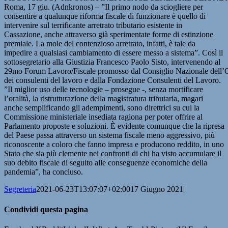
Roma, 17 giu. (Adnkronos) – ”Il primo nodo da sciogliere per
consentire a qualunque riforma fiscale di funzionare è quello di
intervenire sul terrificante arretrato tributario esistente in
Cassazione, anche attraverso già sperimentate forme di estinzione
premiale. La mole del contenzioso arretrato, infatti, è tale da
impedire a qualsiasi cambiamento di essere messo a sistema”. Così il
sottosegretario alla Giustizia Francesco Paolo Sisto, intervenendo al
29mo Forum Lavoro/Fiscale promosso dal Consiglio Nazionale dell’
dei consulenti del lavoro e dalla Fondazione Consulenti del Lavoro.
”Il miglior uso delle tecnologie – prosegue -, senza mortificare
l’oralità, la ristrutturazione della magistratura tributaria, magari
anche semplificando gli adempimenti, sono direttrici su cui la
Commissione ministeriale insediata ragiona per poter offrire al
Parlamento proposte e soluzioni. È evidente comunque che la ripresa
del Paese passa attraverso un sistema fiscale meno aggressivo, più
riconoscente a coloro che fanno impresa e producono reddito, in uno
Stato che sia più clemente nei confronti di chi ha visto accumulare il
suo debito fiscale di seguito alle conseguenze economiche della
pandemia”, ha concluso.
Segreteria
2021-06-23T13:07:07+02:00
17 Giugno 2021
|
Condividi questa pagina