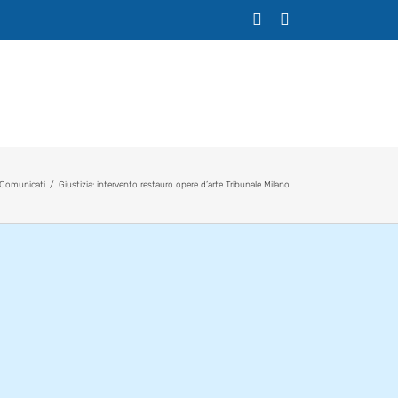
X
Facebook
Comunicati
Giustizia: intervento restauro opere d’arte Tribunale Milano