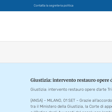
Salta
Contatta la segreteria politica
al
contenuto
Giustizia: intervento restauro opere 
Giustizia: intervento restauro opere d’arte Tr
(ANSA) – MILANO, 01 SET – Grazie all’accordo
tra il Ministero della Giustizia, la Corte di app