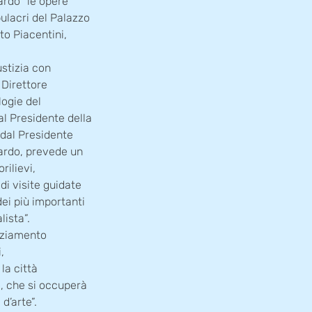
ardo “le opere
bulacri del Palazzo
to Piacentini,
ustizia con
 Direttore
logie del
al Presidente della
 dal Presidente
Nardo, prevede un
rilievi,
di visite guidate
dei più importanti
lista”.
nanziamento
,
la città
o, che si occuperà
d’arte”.