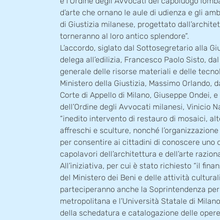
e l’Ordine degli Avvocati del capoluogo lomb
d’arte che ornano le aule di udienza e gli am
di Giustizia milanese, progettato dall’architet
torneranno al loro antico splendore”.
L’accordo, siglato dal Sottosegretario alla Gi
delega all’edilizia, Francesco Paolo Sisto, dal
generale delle risorse materiali e delle tecno
Ministero della Giustizia, Massimo Orlando, d
Corte di Appello di Milano, Giuseppe Ondei, e
dell’Ordine degli Avvocati milanesi, Vinicio 
“inedito intervento di restauro di mosaici, alto
affreschi e sculture, nonché l’organizzazione 
per consentire ai cittadini di conoscere uno 
capolavori dell’architettura e dell’arte raziona
All’iniziativa, per cui è stato richiesto “il fi
del Ministero dei Beni e delle attività culturali
parteciperanno anche la Soprintendenza per 
metropolitana e l’Università Statale di Milan
della schedatura e catalogazione delle opere 