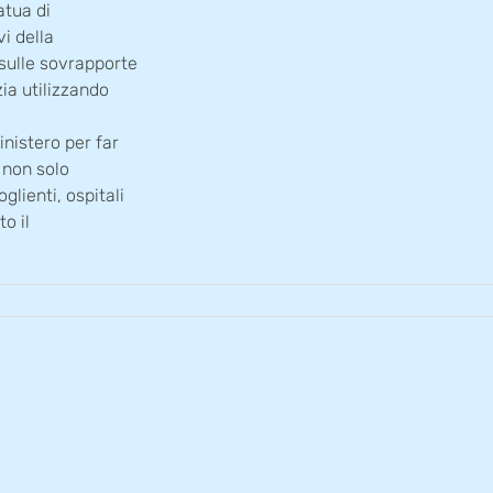
atua di
vi della
 sulle sovrapporte
zia utilizzando
inistero per far
o non solo
lienti, ospitali
to il