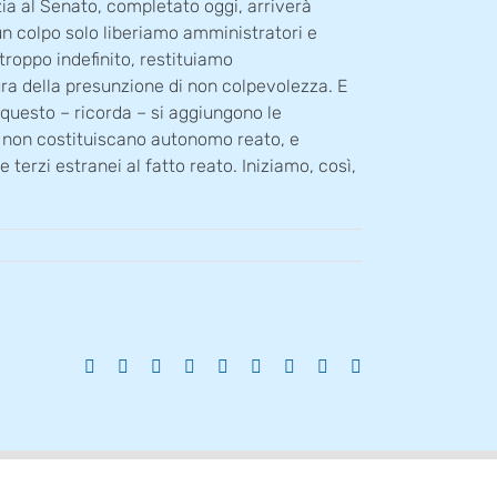
zia al Senato, completato oggi, arriverà
n un colpo solo liberiamo amministratori e
 troppo indefinito, restituiamo
tura della presunzione di non colpevolezza. E
 questo – ricorda – si aggiungono le
e non costituiscano autonomo reato, e
 terzi estranei al fatto reato. Iniziamo, così,
Facebook
X
Reddit
LinkedIn
WhatsApp
Tumblr
Pinterest
Vk
Email