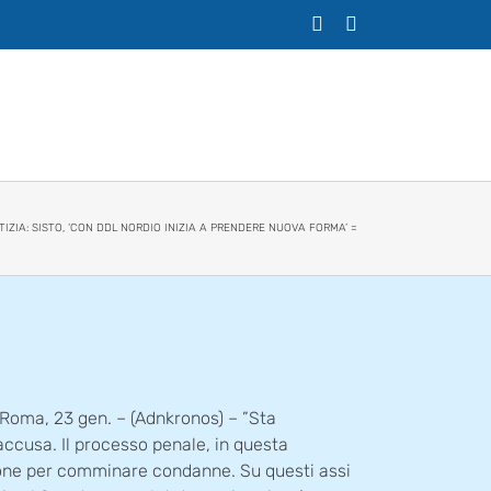
X
Facebook
TIZIA: SISTO, ‘CON DDL NORDIO INIZIA A PRENDERE NUOVA FORMA’ =
ma, 23 gen. – (Adnkronos) – ”Sta
’accusa. Il processo penale, in questa
sione per comminare condanne. Su questi assi