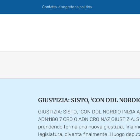
Salta
Contatta la segreteria politica
al
contenuto
GIUSTIZIA: SISTO, ‘CON DDL NORD
GIUSTIZIA: SISTO, ‘CON DDL NORDIO INIZIA
ADN1180 7 CRO 0 ADN CRO NAZ GIUSTIZIA: S
prendendo forma una nuova giustizia, finalment
legislatura, diventa finalmente il luogo dep