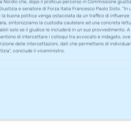
ma Nordio che, dopo il proficuo percorso in Commissione giusti
a Giustizia e senatore di Forza Italia Francesco Paolo Sisto. ”I
e la buona politica venga ostacolata da un traffico di influenze
tutela, sintonizziamo la custodia cautelare ad una concreta let
abili solo se il giudice le includerà in un suo provvedimento. A
sentono di intercettare i colloqui tra avvocato e indagato, ov
izione delle intercettazioni, dati che permettano di individuare
izia”, conclude il viceministro.