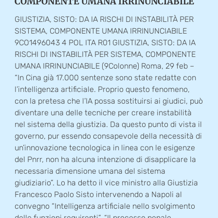
COMPONENTE UMANA IRRINUNCIABILE
GIUSTIZIA, SISTO: DA IA RISCHI DI INSTABILITÀ PER
SISTEMA, COMPONENTE UMANA IRRINUNCIABILE
9CO1496043 4 POL ITA R01 GIUSTIZIA, SISTO: DA IA
RISCHI DI INSTABILITÀ PER SISTEMA, COMPONENTE
UMANA IRRINUNCIABILE (9Colonne) Roma, 29 feb –
“In Cina già 17.000 sentenze sono state redatte con
l’intelligenza artificiale. Proprio questo fenomeno,
con la pretesa che l’IA possa sostituirsi ai giudici, può
diventare una delle tecniche per creare instabilità
nel sistema della giustizia. Da questo punto di vista il
governo, pur essendo consapevole della necessità di
un’innovazione tecnologica in linea con le esigenze
del Pnrr, non ha alcuna intenzione di disapplicare la
necessaria dimensione umana del sistema
giudiziario”. Lo ha detto il vice ministro alla Giustizia
Francesco Paolo Sisto intervenendo a Napoli al
convegno “Intelligenza artificiale nello svolgimento
delle funzioni requirenti”. “Il processo penale