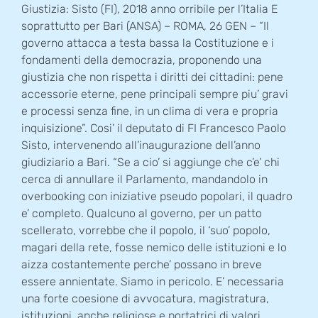
Giustizia: Sisto (FI), 2018 anno orribile per l’Italia E
soprattutto per Bari (ANSA) – ROMA, 26 GEN – “Il
governo attacca a testa bassa la Costituzione e i
fondamenti della democrazia, proponendo una
giustizia che non rispetta i diritti dei cittadini: pene
accessorie eterne, pene principali sempre piu’ gravi
e processi senza fine, in un clima di vera e propria
inquisizione”. Cosi’ il deputato di FI Francesco Paolo
Sisto, intervenendo all’inaugurazione dell’anno
giudiziario a Bari. “Se a cio’ si aggiunge che c’e’ chi
cerca di annullare il Parlamento, mandandolo in
overbooking con iniziative pseudo popolari, il quadro
e’ completo. Qualcuno al governo, per un patto
scellerato, vorrebbe che il popolo, il ‘suo’ popolo,
magari della rete, fosse nemico delle istituzioni e lo
aizza costantemente perche’ possano in breve
essere annientate. Siamo in pericolo. E’ necessaria
una forte coesione di avvocatura, magistratura,
istituzioni, anche religiose e portatrici di valori,