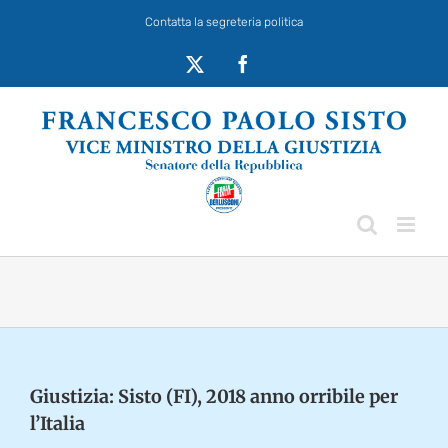
Salta
Contatta la segreteria politica
al
contenuto
X
Facebook
Giustizia: Sisto (FI), 2018 anno orribile per
l’Italia