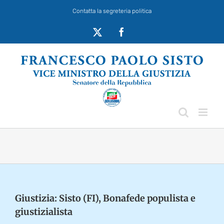
Salta
Contatta la segreteria politica
al
contenuto
X
Facebook
Giustizia: Sisto (FI), Bonafede populista e
giustizialista