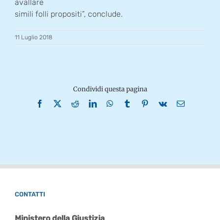
avallare
simili folli propositi”, conclude.
11 Luglio 2018
Condividi questa pagina
Facebook
X
Reddit
LinkedIn
WhatsApp
Tumblr
Pinterest
Vk
Email
CONTATTI
Ministero della Giustizia