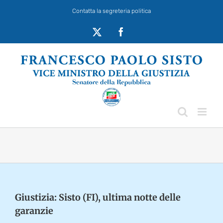
Salta
Contatta la segreteria politica
al
contenuto
X
Facebook
Giustizia: Sisto (FI), ultima notte delle
garanzie