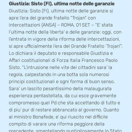
Giustizia: Sisto (FI), ultima notte delle garanzie
Giustizia: Sisto (FI), ultima notte delle garanzie si
apre l’era del grande fratello “Trojan” con
intercettazioni (ANSA) – ROMA, 01 SET – “E’ stata
l’ultima notte della liberta’ e delle garanzie: oggi, con
l’entrata in vigore della riforma delle intercettazioni,
si apre ufficialmente l’era del Grande Fratello ‘Trojan'”.
Lo dichiara il deputato e responsabile Giustizia e
Affari costituzionali di Forza Italia Francesco Paolo
Sisto. “L’intrusione nelle vite dei cittadini sara’ la
regola, calpestando in una botta sola numerosi
principi costituzionali e ogni forma di buon senso.
Sara’ un lascito pesantissimo della malaugurata
esperienza pentastellata, da cui esce gravemente
compromesso quel Pd che sta accettando di tutto e
di piu’ pur di restare abbrancato al governo. Quanto
al ministro Bonafede, e’ qui riuscito nel difficile
compito di varare una riforma peggiore della
precedente, smantellando puntigliosamente lo Stato