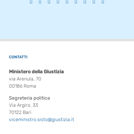
Facebook
X
Reddit
LinkedIn
WhatsApp
Tumblr
Pinterest
Vk
Email
CONTATTI
Ministero della Giustizia
via Arenula, 70
00186 Roma
Segreteria politica
Via Argiro, 33
70122 Bari
viceministro.sisto@giustizia.it