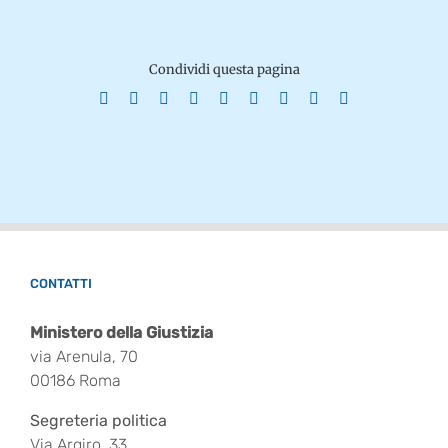
Condividi questa pagina
Facebook
X
Reddit
LinkedIn
WhatsApp
Tumblr
Pinterest
Vk
Email
CONTATTI
Ministero della Giustizia
via Arenula, 70
00186 Roma
Segreteria politica
Via Argiro, 33