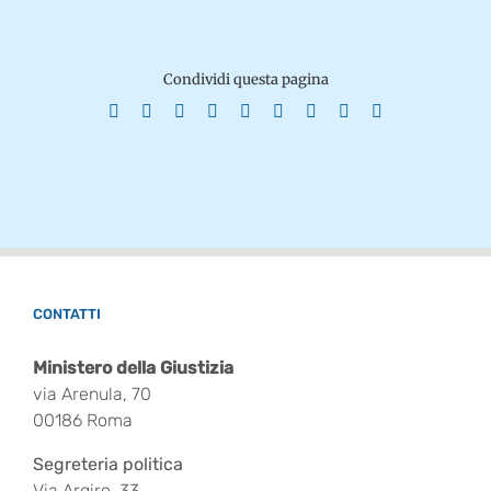
Condividi questa pagina
Facebook
X
Reddit
LinkedIn
WhatsApp
Tumblr
Pinterest
Vk
Email
CONTATTI
Ministero della Giustizia
via Arenula, 70
00186 Roma
Segreteria politica
Via Argiro, 33