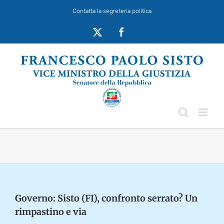
Salta
Contatta la segreteria politica
al
contenuto
X
Facebook
Governo: Sisto (FI), confronto serrato? Un
rimpastino e via