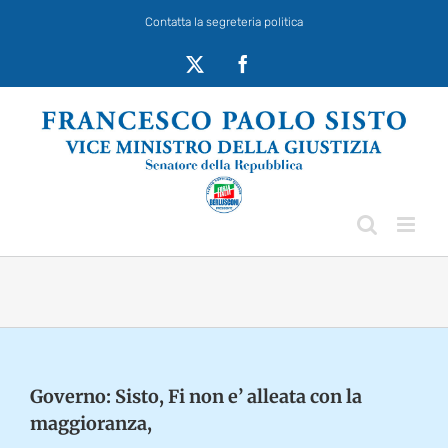
Salta
Contatta la segreteria politica
al
contenuto
X
Facebook
Governo: Sisto, Fi non e’ alleata con la
maggioranza,