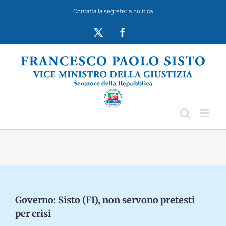
Salta
Contatta la segreteria politica
al
contenuto
X
Facebook
Governo: Sisto (FI), non servono pretesti
per crisi