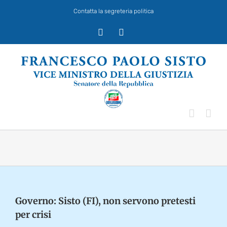
Salta
Contatta la segreteria politica
al
contenuto
X
Facebook
Governo: Sisto (FI), non servono pretesti
per crisi