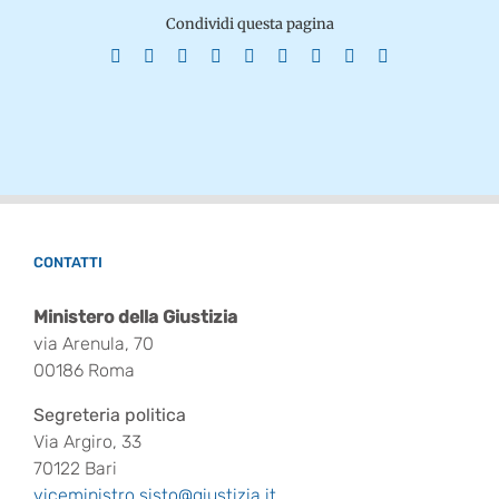
Condividi questa pagina
Facebook
X
Reddit
LinkedIn
WhatsApp
Tumblr
Pinterest
Vk
Email
CONTATTI
Ministero della Giustizia
via Arenula, 70
00186 Roma
Segreteria politica
Via Argiro, 33
70122 Bari
viceministro.sisto@giustizia.it