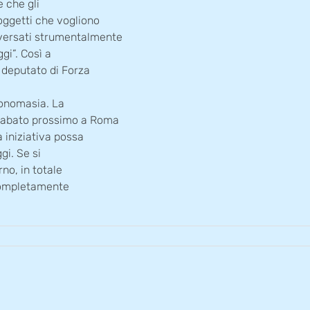
e che gli
oggetti che vogliono
versati strumentalmente
ggi”. Così a
 deputato di Forza
ntonomasia. La
 sabato prossimo a Roma
 iniziativa possa
gi. Se si
no, in totale
 completamente