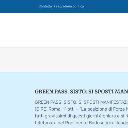
Salta
Contatta la segreteria politica
al
contenuto
GREEN PASS. SISTO: SI SPOSTI M
GREEN PASS. SISTO: SI SPOSTI MANIFESTAZ
(DIRE) Roma, 11 ott. – “La posizione di Forza It
fatti gravissimi di questi giorni è chiara e si 
telefonata del Presidente Berlusconi al leader 