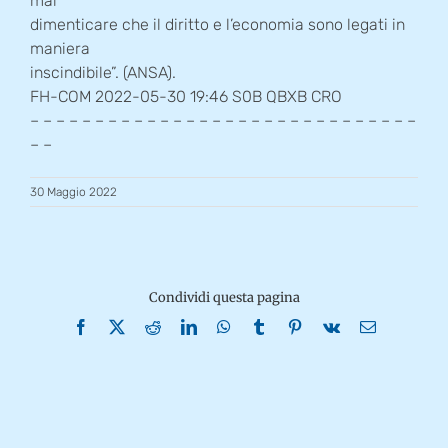
mai
dimenticare che il diritto e l’economia sono legati in
maniera
inscindibile”. (ANSA).
FH-COM 2022-05-30 19:46 S0B QBXB CRO
– – – – – – – – – – – – – – – – – – – – – – – – – – – – – –
– –
30 Maggio 2022
Condividi questa pagina
Facebook
X
Reddit
LinkedIn
WhatsApp
Tumblr
Pinterest
Vk
Email