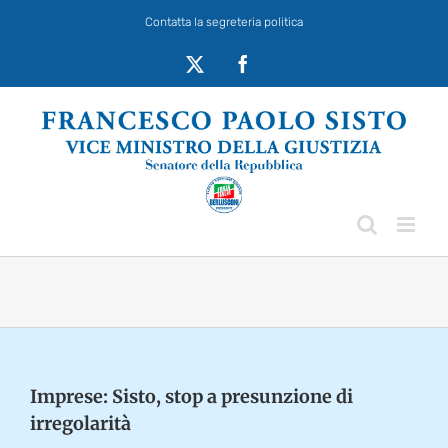
Salta
Contatta la segreteria politica
al
contenuto
X
Facebook
Imprese: Sisto, stop a presunzione di
irregolarità