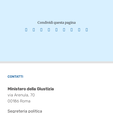
Condividi questa pagina
Facebook
X
Reddit
LinkedIn
WhatsApp
Tumblr
Pinterest
Vk
Email
CONTATTI
Ministero della Giustizia
via Arenula, 70
00186 Roma
Segreteria politica