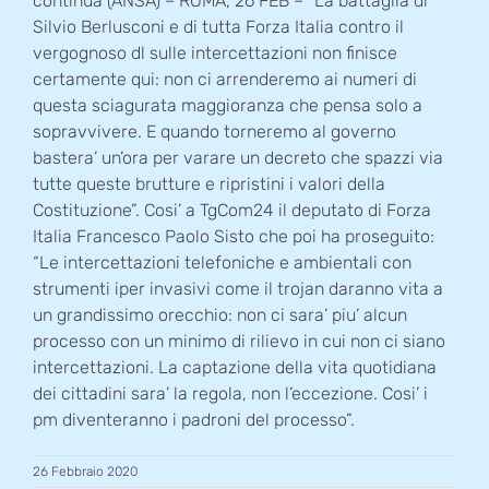
continua (ANSA) – ROMA, 26 FEB – “La battaglia di
Silvio Berlusconi e di tutta Forza Italia contro il
vergognoso dl sulle intercettazioni non finisce
certamente qui: non ci arrenderemo ai numeri di
questa sciagurata maggioranza che pensa solo a
sopravvivere. E quando torneremo al governo
bastera’ un’ora per varare un decreto che spazzi via
tutte queste brutture e ripristini i valori della
Costituzione”. Cosi’ a TgCom24 il deputato di Forza
Italia Francesco Paolo Sisto che poi ha proseguito:
“Le intercettazioni telefoniche e ambientali con
strumenti iper invasivi come il trojan daranno vita a
un grandissimo orecchio: non ci sara’ piu’ alcun
processo con un minimo di rilievo in cui non ci siano
intercettazioni. La captazione della vita quotidiana
dei cittadini sara’ la regola, non l’eccezione. Cosi’ i
pm diventeranno i padroni del processo”.
26 Febbraio 2020