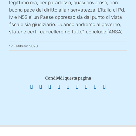
legittimo ma, per paradosso, quasi doveroso, con
buona pace del diritto alla riservatezza. L’Italia di Pd,
Iv e M5S e’ un Paese oppresso sia dal punto di vista
fiscale sia giudiziario. Quando andremo al governo,
statene certi, cancelleremo tutto”, conclude.(ANSA).
19 Febbraio 2020
Condividi questa pagina
Facebook
X
Reddit
LinkedIn
WhatsApp
Tumblr
Pinterest
Vk
Email