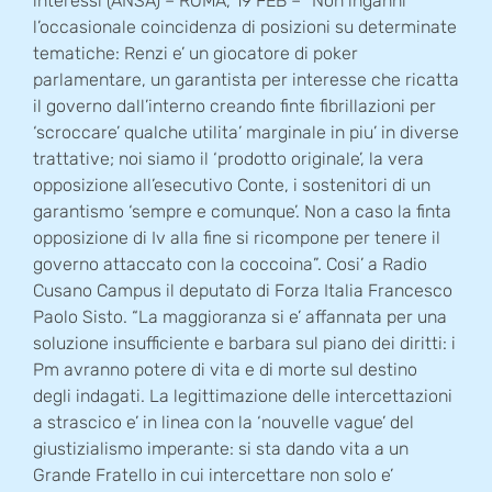
interessi (ANSA) – ROMA, 19 FEB – “Non inganni
l’occasionale coincidenza di posizioni su determinate
tematiche: Renzi e’ un giocatore di poker
parlamentare, un garantista per interesse che ricatta
il governo dall’interno creando finte fibrillazioni per
‘scroccare’ qualche utilita’ marginale in piu’ in diverse
trattative; noi siamo il ‘prodotto originale’, la vera
opposizione all’esecutivo Conte, i sostenitori di un
garantismo ‘sempre e comunque’. Non a caso la finta
opposizione di Iv alla fine si ricompone per tenere il
governo attaccato con la coccoina”. Cosi’ a Radio
Cusano Campus il deputato di Forza Italia Francesco
Paolo Sisto. “La maggioranza si e’ affannata per una
soluzione insufficiente e barbara sul piano dei diritti: i
Pm avranno potere di vita e di morte sul destino
degli indagati. La legittimazione delle intercettazioni
a strascico e’ in linea con la ‘nouvelle vague’ del
giustizialismo imperante: si sta dando vita a un
Grande Fratello in cui intercettare non solo e’