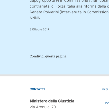
capogruppo di Fi in Commissione Affari costitu
contrarieta’ di Forza Italia alla riforma del
Renata Polverini (intervenuta in Commissione), 
NNNN
3 Ottobre 2019
Condividi questa pagina
CONTATTI
LINKS
Ministero della Giustizia
Ho
via Arenula, 70