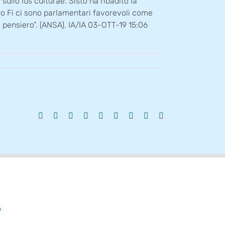
ullo ius culturae. Sisto ha ribadito la
tro Fi ci sono parlamentari favorevoli come
di pensiero”. (ANSA). IA/IA 03-OTT-19 15:06
Facebook
X
Reddit
LinkedIn
WhatsApp
Tumblr
Pinterest
Vk
Email
o