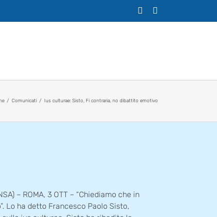
X
Facebook
me
Comunicati
Ius culturae: Sisto, Fi contraria, no dibattito emotivo
 (ANSA) – ROMA, 3 OTT – “Chiediamo che in
”. Lo ha detto Francesco Paolo Sisto,