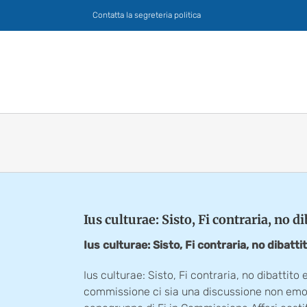
Salta
Contatta la segreteria politica
al
contenuto
Ius culturae: Sisto, Fi contraria, no d
Ius culturae: Sisto, Fi contraria, no dibatt
Ius culturae: Sisto, Fi contraria, no dibattit
commissione ci sia una discussione non emoti