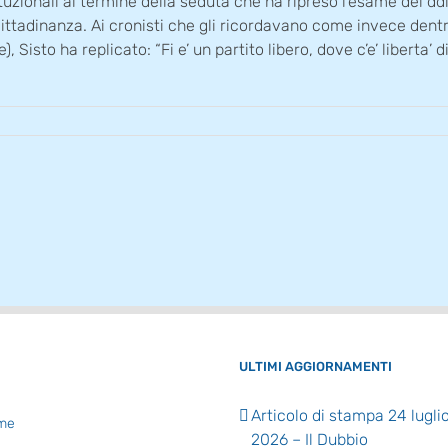
zionali al termine della seduta che ha ripreso l’esame del ddl s
la cittadinanza. Ai cronisti che gli ricordavano come invece den
Sisto ha replicato: “Fi e’ un partito libero, dove c’e’ liberta’ 
ULTIMI AGGIORNAMENTI
Articolo di stampa 24 lugli
me
2026 – Il Dubbio