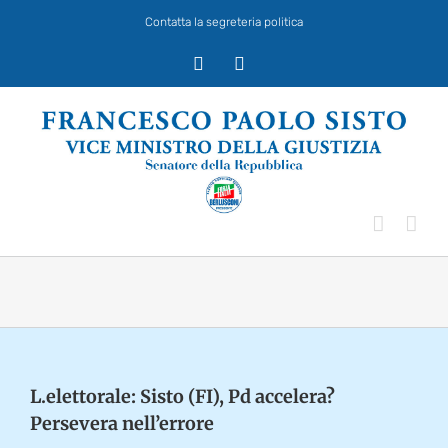
Salta
Contatta la segreteria politica
al
contenuto
X
Facebook
L.elettorale: Sisto (FI), Pd accelera?
Persevera nell’errore