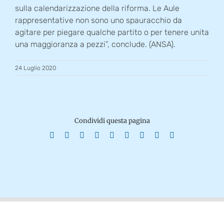
sulla calendarizzazione della riforma. Le Aule
rappresentative non sono uno spauracchio da
agitare per piegare qualche partito o per tenere unita
una maggioranza a pezzi”, conclude. (ANSA).
24 Luglio 2020
Condividi questa pagina
Facebook
X
Reddit
LinkedIn
WhatsApp
Tumblr
Pinterest
Vk
Email