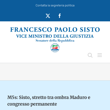
Salta
Contatta la segreteria politica
al
contenuto
X
Facebook
M5s: Sisto, stretto tra ombra Maduro e
congresso permanente