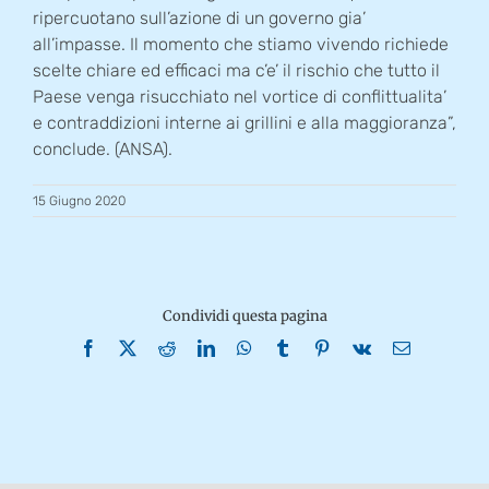
ripercuotano sull’azione di un governo gia’
all’impasse. Il momento che stiamo vivendo richiede
scelte chiare ed efficaci ma c’e’ il rischio che tutto il
Paese venga risucchiato nel vortice di conflittualita’
e contraddizioni interne ai grillini e alla maggioranza”,
conclude. (ANSA).
15 Giugno 2020
Condividi questa pagina
Facebook
X
Reddit
LinkedIn
WhatsApp
Tumblr
Pinterest
Vk
Email