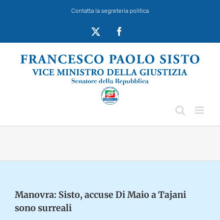
Salta
Contatta la segreteria politica
al
contenuto
X
Facebook
Manovra: Sisto, accuse Di Maio a Tajani
sono surreali