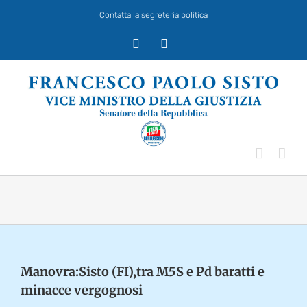
Salta
Contatta la segreteria politica
al
contenuto
X
Facebook
Manovra:Sisto (FI),tra M5S e Pd baratti e
minacce vergognosi