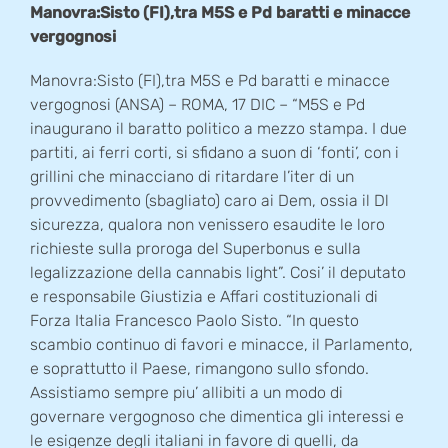
Manovra:Sisto (FI),tra M5S e Pd baratti e minacce
vergognosi
Manovra:Sisto (FI),tra M5S e Pd baratti e minacce
vergognosi (ANSA) – ROMA, 17 DIC – “M5S e Pd
inaugurano il baratto politico a mezzo stampa. I due
partiti, ai ferri corti, si sfidano a suon di ‘fonti’, con i
grillini che minacciano di ritardare l’iter di un
provvedimento (sbagliato) caro ai Dem, ossia il Dl
sicurezza, qualora non venissero esaudite le loro
richieste sulla proroga del Superbonus e sulla
legalizzazione della cannabis light”. Cosi’ il deputato
e responsabile Giustizia e Affari costituzionali di
Forza Italia Francesco Paolo Sisto. “In questo
scambio continuo di favori e minacce, il Parlamento,
e soprattutto il Paese, rimangono sullo sfondo.
Assistiamo sempre piu’ allibiti a un modo di
governare vergognoso che dimentica gli interessi e
le esigenze degli italiani in favore di quelli, da