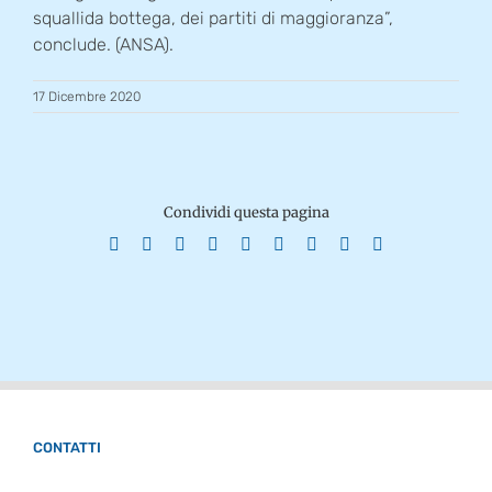
squallida bottega, dei partiti di maggioranza”,
conclude. (ANSA).
17 Dicembre 2020
Condividi questa pagina
Facebook
X
Reddit
LinkedIn
WhatsApp
Tumblr
Pinterest
Vk
Email
CONTATTI