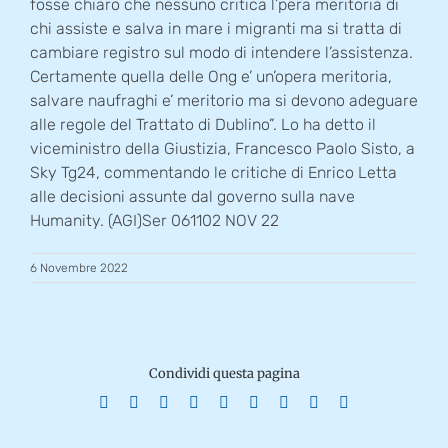
fosse chiaro che nessuno critica l’pera meritoria di
chi assiste e salva in mare i migranti ma si tratta di
cambiare registro sul modo di intendere l’assistenza.
Certamente quella delle Ong e’ un’opera meritoria,
salvare naufraghi e’ meritorio ma si devono adeguare
alle regole del Trattato di Dublino”. Lo ha detto il
viceministro della Giustizia, Francesco Paolo Sisto, a
Sky Tg24, commentando le critiche di Enrico Letta
alle decisioni assunte dal governo sulla nave
Humanity. (AGI)Ser 061102 NOV 22
6 Novembre 2022
Condividi questa pagina
Facebook
X
Reddit
LinkedIn
WhatsApp
Tumblr
Pinterest
Vk
Email