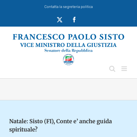
Salta
Contatta la segreteria politica
al
contenuto
X
Facebook
Natale: Sisto (FI), Conte e’ anche guida
spirituale?