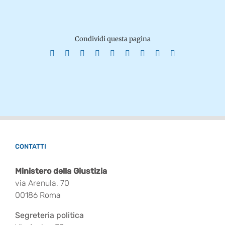
Condividi questa pagina
Facebook
X
Reddit
LinkedIn
WhatsApp
Tumblr
Pinterest
Vk
Email
CONTATTI
Ministero della Giustizia
via Arenula, 70
00186 Roma
Segreteria politica