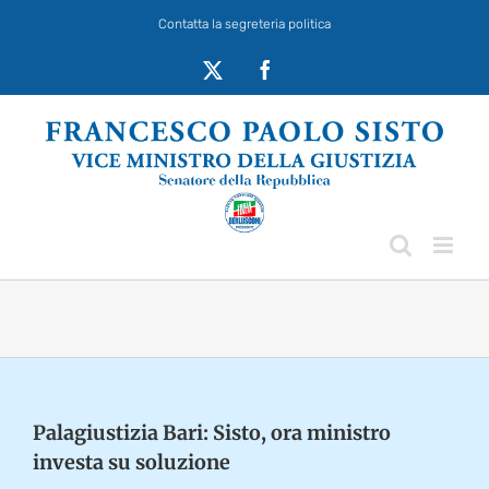
Salta
Contatta la segreteria politica
al
contenuto
X
Facebook
Palagiustizia Bari: Sisto, ora ministro
investa su soluzione