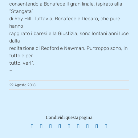
consentendo a Bonafede il gran finale, ispirato alla
“Stangata”
di Roy Hill. Tuttavia, Bonafede e Decaro, che pure
hanno
raggirato i baresi e la Giustizia, sono lontani anni luce
dalla
recitazione di Redford e Newman. Purtroppo sono, in
tutto e per
tutto, veri”.
–
29 Agosto 2018
Condividi questa pagina
Facebook
X
Reddit
LinkedIn
WhatsApp
Tumblr
Pinterest
Vk
Email