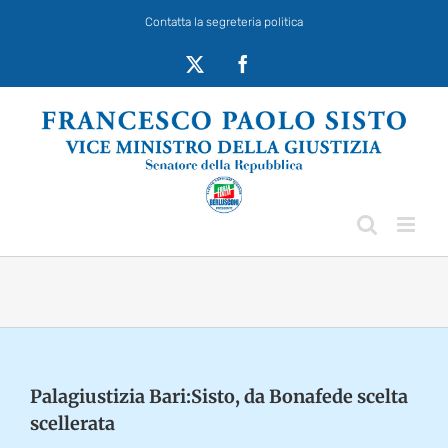
Salta
Contatta la segreteria politica
al
contenuto
X
Facebook
Palagiustizia Bari:Sisto, da Bonafede scelta
scellerata