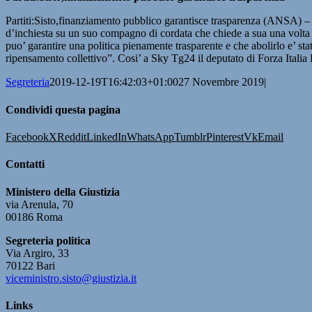
Partiti:Sisto,finanziamento pubblico garantisce trasparenza (ANSA) 
d’inchiesta su un suo compagno di cordata che chiede a sua una volta 
puo’ garantire una politica pienamente trasparente e che abolirlo e’ st
ripensamento collettivo”. Cosi’ a Sky Tg24 il deputato di Forza Ital
Segreteria
2019-12-19T16:42:03+01:00
27 Novembre 2019
|
Condividi questa pagina
Facebook
X
Reddit
LinkedIn
WhatsApp
Tumblr
Pinterest
Vk
Email
Contatti
Ministero della Giustizia
via Arenula, 70
00186 Roma
Segreteria politica
Via Argiro, 33
70122 Bari
viceministro.sisto@giustizia.it
Links