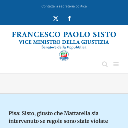
Salta
Contatta la segreteria politica
al
contenuto
X
Facebook
Pisa: Sisto, giusto che Mattarella sia
intervenuto se regole sono state violate