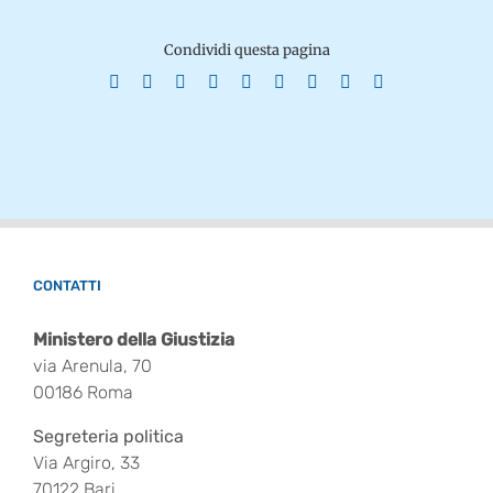
Condividi questa pagina
Facebook
X
Reddit
LinkedIn
WhatsApp
Tumblr
Pinterest
Vk
Email
CONTATTI
Ministero della Giustizia
via Arenula, 70
00186 Roma
Segreteria politica
Via Argiro, 33
70122 Bari