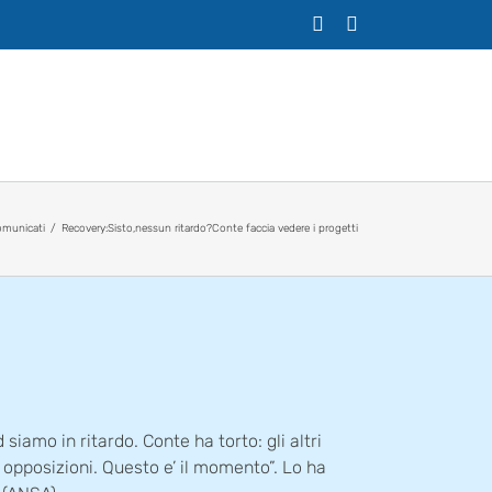
X
Facebook
municati
Recovery:Sisto,nessun ritardo?Conte faccia vedere i progetti
amo in ritardo. Conte ha torto: gli altri
le opposizioni. Questo e’ il momento”. Lo ha