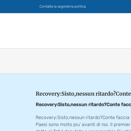
Salta
Contatta la segreteria politica
al
contenuto
Recovery:Sisto,nessun ritardo?Conte 
Recovery:Sisto,nessun ritardo?Conte facci
Recovery:Sisto,nessun ritardo?Conte faccia v
Paesi sono molto piu’ avanti di noi. Il premier