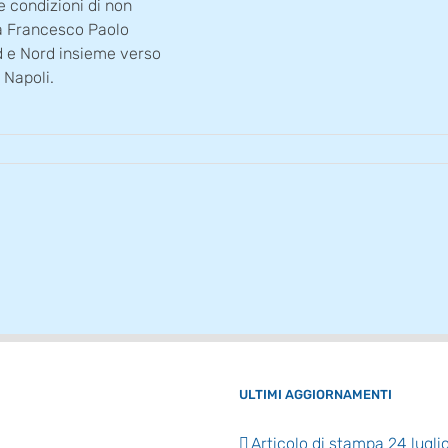
e condizioni di non
zia Francesco Paolo
d e Nord insieme verso
 Napoli.
ULTIMI AGGIORNAMENTI
Articolo di stampa 24 lugli